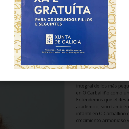
¿Qué es el
qué sirve?
En
Escuela Infantil Os P
integral de los más pequ
en O Carballiño como un
Entendemos que el
desa
académico, sino también
infantil en O Carballiñ
crecimiento armonioso y