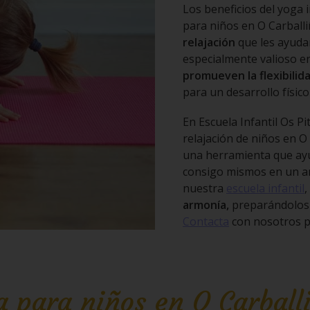
Los beneficios del yoga i
para niños en O Carball
relajación
que les ayudan
especialmente valioso en
promueven la flexibilidad
para un desarrollo físico
En Escuela Infantil Os P
relajación de niños en O 
una herramienta que ayu
consigo mismos en un am
nuestra
escuela infantil
,
armonía,
preparándolos p
Contacta
con nosotros p
a para niños en O Carball