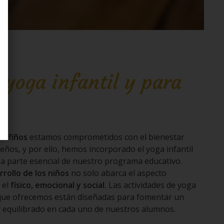
 yoga infantil y para
itufiños
estamos comprometidos con el bienestar
eños, y por ello, hemos incorporado el yoga infantil
a parte esencial de nuestro programa educativo.
rrollo de los niños
no solo abarca el aspecto
 el
físico, emocional y social.
Las actividades de yoga
o que ofrecemos están diseñadas para fomentar un
 equilibrado en cada uno de nuestros alumnos.