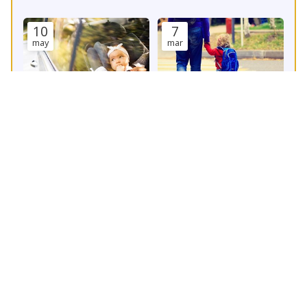
10
7
may
mar
¿Problemas de horarios?
Escuela infantil con
¡En nuestra escuela
servicio de recogida
infantil en O Carballiño
Escuela Infantil
Escuela Infantil
pensamos en todo!
22
1
ene
dic
Beneficios del yoga
¿Por qué empezar a
infantil
aprender idiomas desde la