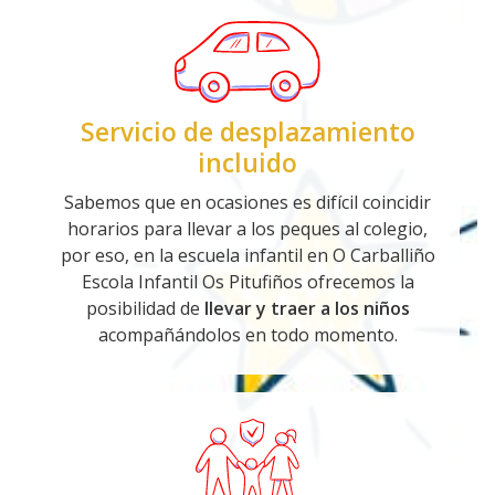
Servicio de desplazamiento
incluido
Sabemos que en ocasiones es difícil coincidir
horarios para llevar a los peques al colegio,
por eso, en la escuela infantil en O Carballiño
Escola Infantil Os Pitufiños ofrecemos la
La mejor alternativa de escuela
posibilidad de
llevar y traer a los niños
acompañándolos en todo momento.
infantiles en O Carballiño
Cuidamos de tus pequeños
Contactar