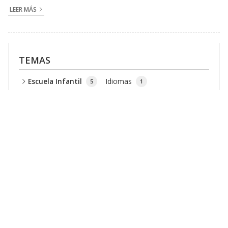
LEER MÁS
TEMAS
Escuela Infantil
Idiomas
5
1
Yoga Infantil
TODAS LAS NOTICIAS
1
7
2024
2023