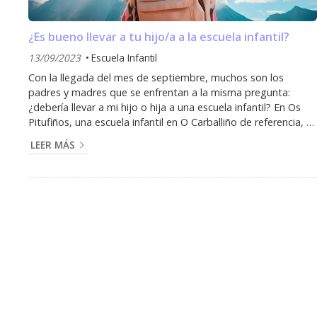
¿Es bueno llevar a tu hijo/a a la escuela infantil?
13/09/2023
Escuela Infantil
Con la llegada del mes de septiembre, muchos son los
padres y madres que se enfrentan a la misma pregunta:
¿debería llevar a mi hijo o hija a una escuela infantil? En Os
Pitufiños, una escuela infantil en O Carballiño de referencia, te
mostramos por qué este paso es vital para el desarrollo
LEER MÁS
temprano de tu pequeño. El ingreso a una escuela infantil
representa una experiencia enriquecedora para los niños. A
través de un ambiente estructurado y cuidadosamente
diseñado, los pequeños y pequeñas de l...
TEMAS
Escuela Infantil
Idiomas
Yoga Infantil
TO
5
1
1