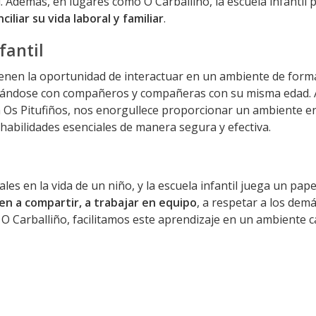
. Además, en lugares como O Carballiño, la escuela infantil 
ciliar su vida laboral y familiar
.
fantil
s tienen la oportunidad de interactuar en un ambiente de for
icándose con compañeros y compañeras con su misma edad.
n Os Pitufiños, nos enorgullece proporcionar un ambiente en
habilidades esenciales de manera segura y efectiva.
es en la vida de un niño, y la escuela infantil juega un pape
n a compartir, a trabajar en equipo
, a respetar a los demá
O Carballiño, facilitamos este aprendizaje en un ambiente cá
s familias
. Por eso, en Os Pitufiños, ofrecemos un horario 
madres. Así, puedes estar seguro de que tu hijo o hija está 