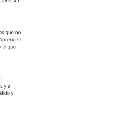
puede ser
mas que no
 Aprenden
 el que
l
s y a
lido y
de 08:00 am
en un