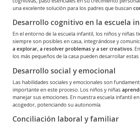
cognitivas, paso esenciales en su crecimiento personal
una excelente solución para los padres que buscan
con
Desarrollo cognitivo en la escuela in
En el entorno de la escuela infantil, los niños y niña
siempre son posibles en casa, integrándose y comun
a explorar, a resolver problemas y a ser creativos
. E
los más pequeños de la casa pueden desarrollar estas 
Desarrollo social y emocional
Las habilidades sociales y emocionales son fundamental
importante en este proceso. Los niños y niñas
aprende
manejar sus emociones. En nuestra escuela infantil en 
acogedor, potenciando su autonomía.
Conciliación laboral y familiar
Sabemos que la conciliación es
un desafío para mucha
a 19:00 pm adaptado a las necesidades de los padres y 